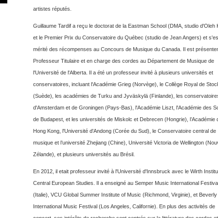
artistes réputés.
Guillaume Tardif a reçu le doctorat de la Eastman School (DMA, studio d'Oleh 
et le Premier Prix du Conservatoire du Québec (studio de Jean Angers) et s'es
mérité des récompenses au Concours de Musique du Canada. Il est présente
Professeur Titulaire et en charge des cordes au Département de Musique de
l'Université de l'Alberta. Il a été un professeur invité à plusieurs universités et
conservatoires, incluant l'Académie Grieg (Norvège), le Collège Royal de Sto
(Suède), les académies de Turku and Jyväskylä (Finlande), les conservatoire
d'Amsterdam et de Groningen (Pays-Bas), l'Académie Liszt, l'Académie des S
de Budapest, et les universités de Miskolc et Debrecen (Hongrie), l’Académie 
Hong Kong, l'Université d'Andong (Corée du Sud), le Conservatoire central de
musique et l’université Zhejiang (Chine), Université Victoria de Wellington (Nou
Zélande), et plusieurs universités au Brésil.
En 2012, il etait professeur invité à l'Université d'Innsbruck avec le Wirth Institu
Central European Studies. Il a enseigné au Semper Music International Festiva
(Italie), VCU Global Summer Institute of Music (Richmond, Virginie), et Beverly 
International Music Festival (Los Angeles, Californie). En plus des activités de