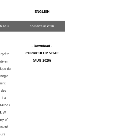
ENGLISH
NTACT
coll'arte © 2026
- Download -
CURRICULUM VITAE
erprète
(AUG 2026)
nté en
ique du
rnegie-
ment
, des
 Il a
'Arco /
H. W.
ary of
invité
eurs