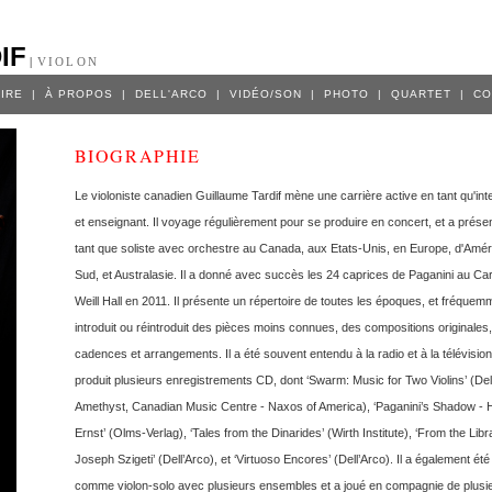
IF
|
VIOLON
IRE
|
À PROPOS
|
DELL'ARCO
|
VIDÉO/SON
|
PHOTO
|
QUARTET
|
CO
BIOGRAPHIE
Le violoniste canadien Guillaume Tardif mène une carrière active en tant qu'int
et enseignant. Il voyage régulièrement pour se produire en concert, et a prése
tant que soliste avec orchestre au Canada, aux Etats-Unis, en Europe, d'Amér
Sud, et Australasie. Il a donné avec succès les 24 caprices de Paganini au Ca
Weill Hall en 2011. Il présente un répertoire de toutes les époques, et fréquem
introduit ou réintroduit des pièces moins connues, des compositions originales
cadences et arrangements. Il a été souvent entendu à la radio et à la télévision.
produit plusieurs enregistrements CD, dont ‘Swarm: Music for Two Violins’ (Dell
Amethyst, Canadian Music Centre - Naxos of America), ‘Paganini’s Shadow - 
Ernst’ (Olms-Verlag), ‘Tales from the Dinarides’ (Wirth Institute), ‘From the Libr
Joseph Szigeti’ (Dell’Arco), et ‘Virtuoso Encores’ (Dell’Arco). Il a également été 
comme violon-solo avec plusieurs ensembles et a joué en compagnie de plusi